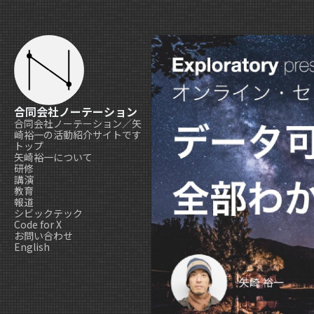
合同会社ノーテーション
合同会社ノーテーション／矢
崎裕一の活動紹介サイトです
トップ
矢崎裕一について
研修
講演
教育
報道
シビックテック
Code for X
お問い合わせ
English