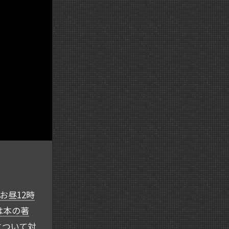
のお昼12時
は本の著
について対