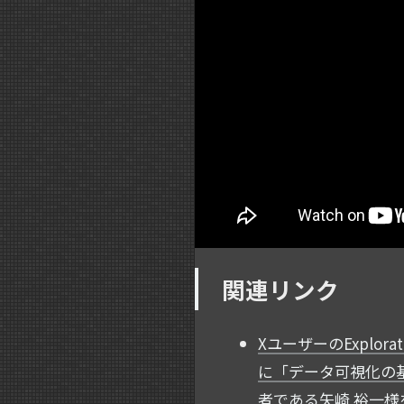
関連リンク
XユーザーのExplor
に「データ可視化の
者である矢崎 裕一