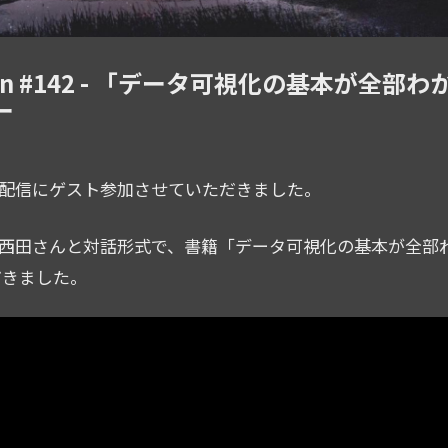
Japan #142 - 「データ可視化の基本が全部わ
ー
an さんの配信にゲスト参加させていただきました。
pan 代表の西田さんと対話形式で、書籍「データ可視化の基本が全
だきました。