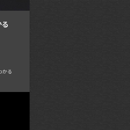
かる
部わかる