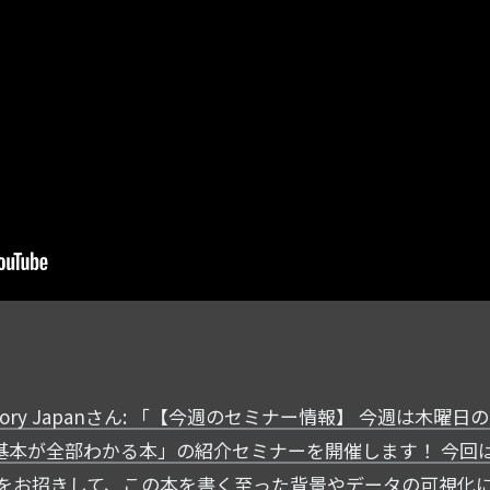
atory Japanさん: 「【今週のセミナー情報】 今週は木曜日
基本が全部わかる本」の紹介セミナーを開催します！ 今回
様をお招きして、この本を書く至った背景やデータの可視化