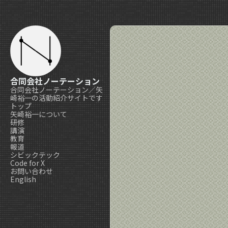
合同会社ノーテーション
合同会社ノーテーション／矢
崎裕一の活動紹介サイトです
トップ
矢崎裕一について
研修
講演
教育
報道
シビックテック
Code for X
お問い合わせ
English