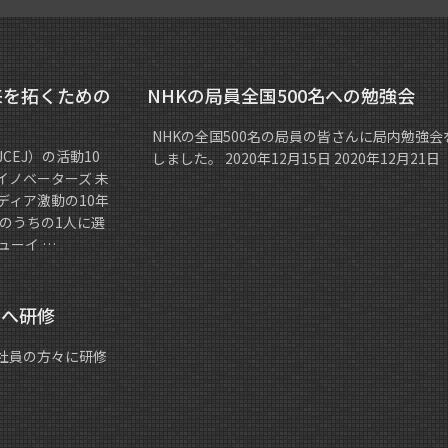
来を拓くための
NHKの局員全国500名への勉強会
NHKの全国500名の局員の皆さんに局内勉強会
EJ）の活動10
しました。 2020年12月15日 2020年12月21日
イノベーターズ 未
ディア激動の10年
のうちの1人に選
ューイ …
スへ研修
社員の方々に研修