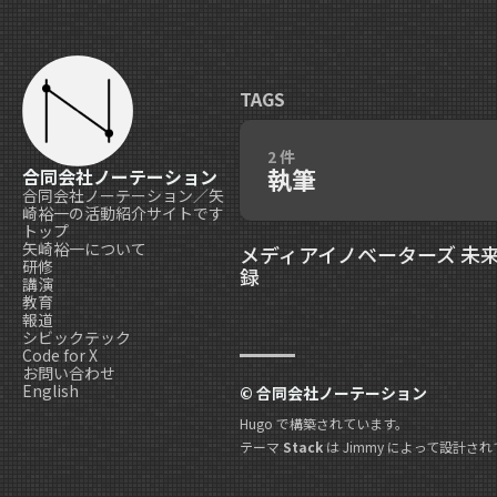
TAGS
2 件
執筆
合同会社ノーテーション
合同会社ノーテーション／矢
崎裕一の活動紹介サイトです
トップ
矢崎裕一について
メディアイノベーターズ 未
研修
録
講演
教育
報道
シビックテック
Code for X
お問い合わせ
English
© 合同会社ノーテーション
Hugo
で構築されています。
テーマ
Stack
は
Jimmy
によって設計され