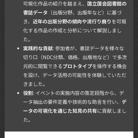
可視化作品の紹介を踏まえ、
国立国会図書館の
書誌データ
（出版分野、出版年など）に基づ
き、
近年の出版分野の傾向や流行り廃り
を可視
化する作品の作成と分析について解説しまし
た。
実践的な貢献
: 参加者が、書誌データを様々な
切り口（NDC分類、価格、出版地など）で多次
元的に閲覧できる
プロトタイプ
を操作する機会
を設け、データ活用の可能性を体験していただ
きました。
役割
: イベントの実施内容の策定段階から、デ
ータ抽出の要件定義や技術的な助言を行い、
デ
ータの可視化を通じた知見の共有
に貢献しまし
た。